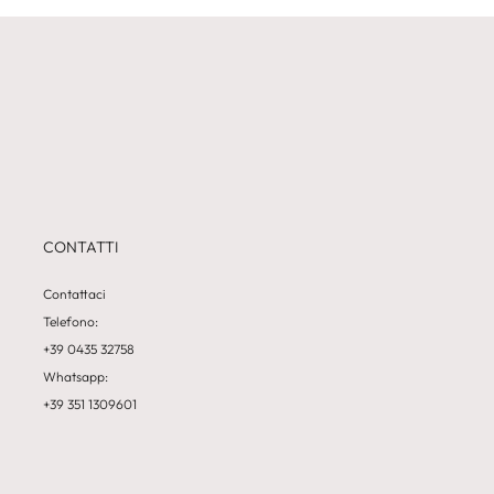
CONTATTI
Contattaci
Telefono:
+39 0435 32758
Whatsapp:
+39 351 1309601