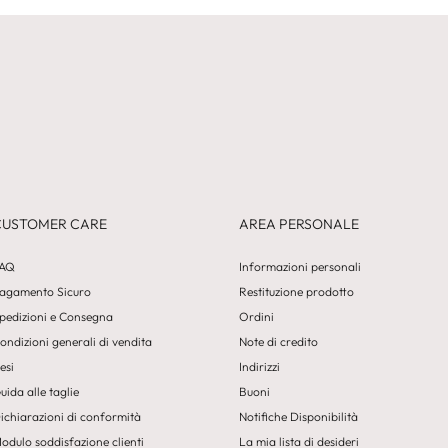
CUSTOMER CARE
AREA PERSONALE
AQ
Informazioni personali
agamento Sicuro
Restituzione prodotto
pedizioni e Consegna
Ordini
ondizioni generali di vendita
Note di credito
esi
Indirizzi
uida alle taglie
Buoni
ichiarazioni di conformità
Notifiche Disponibilità
odulo soddisfazione clienti
La mia lista di desideri