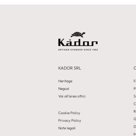
KADOR SRL
Heritage
F
Negozi
P
Vai all'area ottici
S
C
R
Cookie Policy
G
Privacy Policy
D
Note legali
M