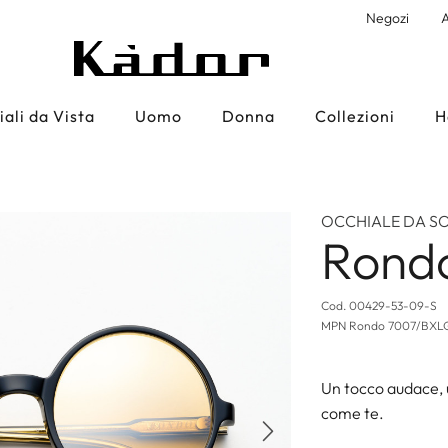
Negozi
A
ali da Vista
Uomo
Donna
Collezioni
H
OCCHIALE DA S
Rondo
Cod.
00429-53-09-S
MPN
Rondo 7007/BX
Un tocco audace, 
come te.
Successivo