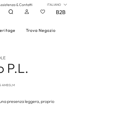
ssistenza & Contatti
ITALIANO
B2B
eritage
Trova Negozio
OLE
 P.L.
LG AMBSLM
una presenza leggera, proprio