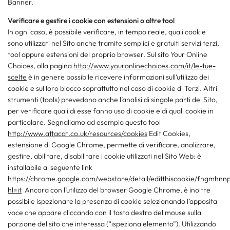
Banner.
Verificare e gestire i cookie con estensioni o altre tool
In ogni caso, è possibile verificare, in tempo reale, quali cookie
sono utilizzati nel Sito anche tramite semplici e gratuiti servizi terzi,
tool oppure estensioni del proprio browser. Sul sito Your Online
Choices, alla pagina
http://www.youronlinechoices.com/it/le-tue-
scelte
è in genere possibile ricevere informazioni sull’utilizzo dei
cookie e sul loro blocco soprattutto nel caso di cookie di Terzi. Altri
strumenti (tools) prevedono anche l’analisi di singole parti del Sito,
per verificare quali di esse fanno uso di cookie e di quali cookie in
particolare. Segnaliamo ad esempio questo tool
http://www.attacat.co.uk/resources/cookies
Edit Cookies,
estensione di Google Chrome, permette di verificare, analizzare,
gestire, abilitare, disabilitare i cookie utilizzati nel Sito Web: è
installabile al seguente link
https://chrome.google.com/webstore/detail/editthiscookie/fngmhnn
hl=it
Ancora con l’utilizzo del browser Google Chrome, è inoltre
possibile ispezionare la presenza di cookie selezionando l’apposita
voce che appare cliccando con il tasto destro del mouse sulla
porzione del sito che interessa (“ispeziona elemento”). Utilizzando