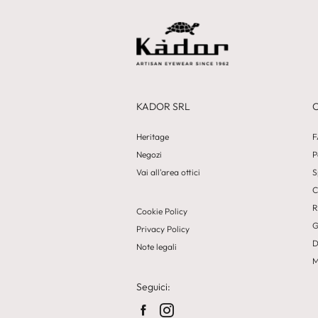
KADOR SRL
Heritage
F
Negozi
P
Vai all'area ottici
S
C
R
Cookie Policy
G
Privacy Policy
D
Note legali
M
Seguici: