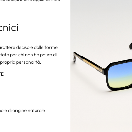
cnici
arattere deciso e dalle forme
ttato per chi non ha paura di
 propria personalità.
TE
o e di origine naturale