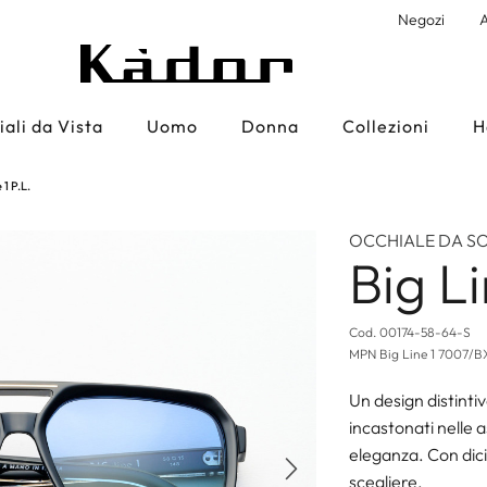
Negozi
A
ali da Vista
Uomo
Donna
Collezioni
H
 1 P.L.
OCCHIALE DA S
Big Li
Cod.
00174-58-64-S
MPN
Big Line 1 7007
Un design distinti
incastonati nelle 
eleganza. Con dicio
Successivo
scegliere.