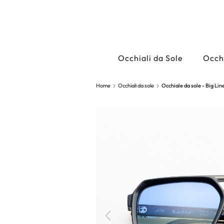
Occhiali da Sole
Occhi
Home
Occhiali da sole
Occhiale da sole - Big Line
Precedente