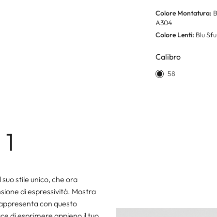
Colore Montatura:
B
A304
Colore Lenti:
Blu Sf
Calibro
58
 1
 suo stile unico, che ora
ione di espressività. Mostra
i rappresenta con questo
ce di esprimere appieno il tuo