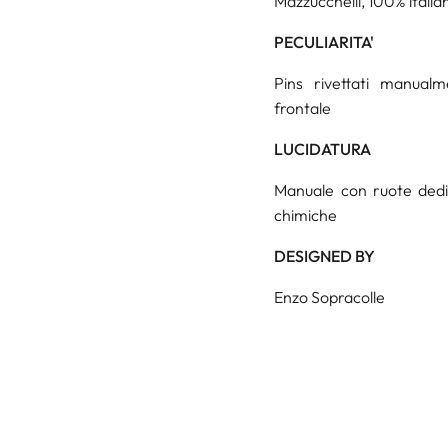
Mazzucchelli, 100% italian
PECULIARITA'
Pins rivettati manualm
frontale
LUCIDATURA
Manuale con ruote dedica
chimiche
DESIGNED BY
Enzo Sopracolle