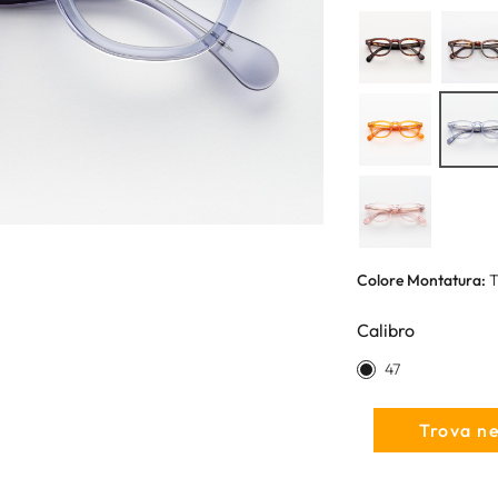
Colore Montatura:
T
Calibro
47
Trova n