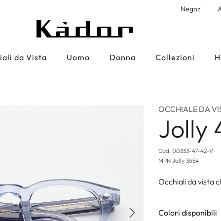
Negozi
A
ali da Vista
Uomo
Donna
Collezioni
H
OCCHIALE DA VI
Jolly 
Cod.
00333-47-42-V
MPN
Jolly 3654
Occhiali da vista cl
Colori disponibili
Successivo