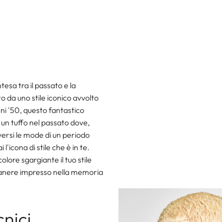
tesa tra il passato e la
 da uno stile iconico avvolto
nni '50, questo fantastico
e un tuffo nel passato dove,
versi le mode di un periodo
 l'icona di stile che è in te.
olore sgargiante il tuo stile
manere impresso nella memoria
cnici