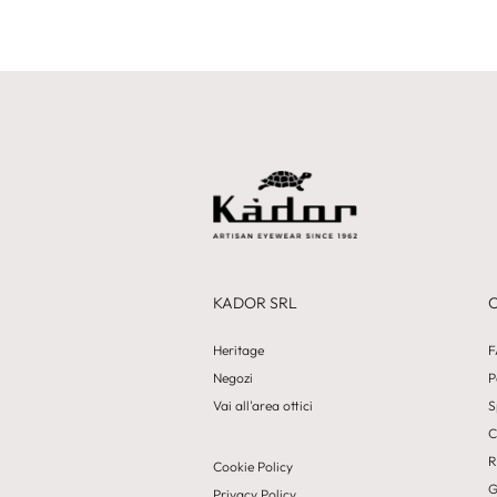
KADOR SRL
Heritage
F
Negozi
P
Vai all'area ottici
S
C
R
Cookie Policy
G
Privacy Policy