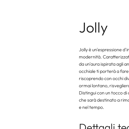
Jolly
Jolly è un'espressione d'in
modernità. Caratterizzato
da un'aura ispirata agli a
occhiale ti porterà a far
riscoprendo con occhi di
ormai lontano, risveglierai
Distingui con un tocco di c
che sarà destinato a ri
e nel tempo.
Dettagli te