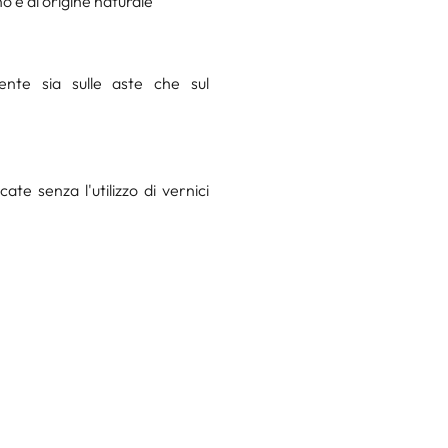
o e di origine naturale
ente sia sulle aste che sul
te senza l'utilizzo di vernici