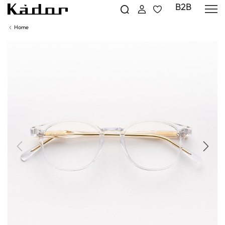
B2B
Home
Precedente
Succe