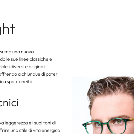
ght
 assume una nuova
o le sue linee classiche e
le i diversi e originali
ffrendo a chiunque di poter
tica spontaneità.
cnici
va leggerezza e i suoi toni di
frire uno stile di vita energico