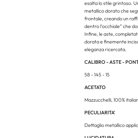
esalta lo stile grintoso. U
metallico dorato che segue
frontale, creando un raff
dentro l’occhiale” che d
Infine, le aste, completa
dorata e finemente incis
eleganza ricercata.
CALIBRO - ASTE - PON
58 - 145 - 15
ACETATO
Mazzucchelli, 100% italian
PECULIARITA'
Dettaglio metallico appli
LUCIDATURA