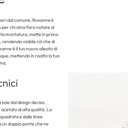
 fuori dal comune, Roxanne è
o per chi ama farsi notare al
ta montatura, mette in primo
 rendendo visibile ciò che di
xanne è il tuo nuovo alleato di
que, mettendo in risalto la tua
sma.
cnici
sole dal design deciso,
 acetato di alta qualità. La
quadrata e dalle linee
a un doppio ponte che ne