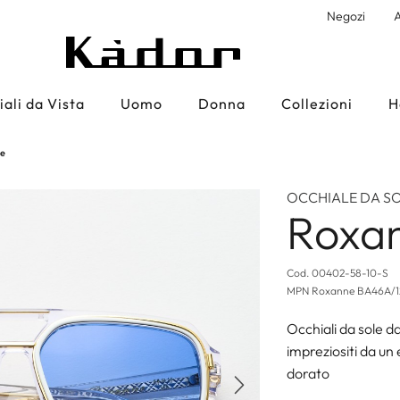
Negozi
A
ali da Vista
Uomo
Donna
Collezioni
H
ne
OCCHIALE DA S
Roxa
Cod.
00402-58-10-S
MPN
Roxanne BA46A/
Occhiali da sole d
impreziositi da un
dorato
Successivo