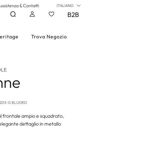
ssistenza & Contatti
ITALIANO
B2B
eritage
Trova Negozio
OLE
nne
1203-G BLUGRD
al frontale ampio e squadrato,
 elegante dettaglio in metallo