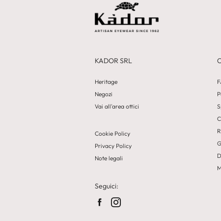
KADOR SRL
Heritage
F
Negozi
P
Vai all'area ottici
S
C
R
Cookie Policy
G
Privacy Policy
D
Note legali
M
Seguici: