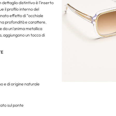
n dettaglio distintivo è l’inserto
 il profilo interno del
inato effetto di “occhiale
ona profondità e carattere.
te da un’anima metallica
a, aggiungono un tocco di
TE
o e di origine naturale
cato sul ponte