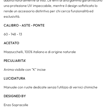
adatta naturalmente al viso. Le lenti di alta gamma garantiscono
una protezione UV impeccabile, mentre il design sofisticato lo
rende un accessorio distintivo per chi cerca funzionalità ed
esclusività.
CALIBRO - ASTE - PONTE
60 - 148 - 13
ACETATO
Mazzucchelli, 100% italiano e di origine naturale
PECULIARITA'
Anima visibile con "K" incise
LUCIDATURA
Manuale con ruote dedicate senza l'utilizzo di vernici chimiche
DESIGNED BY
Enzo Sopracolle