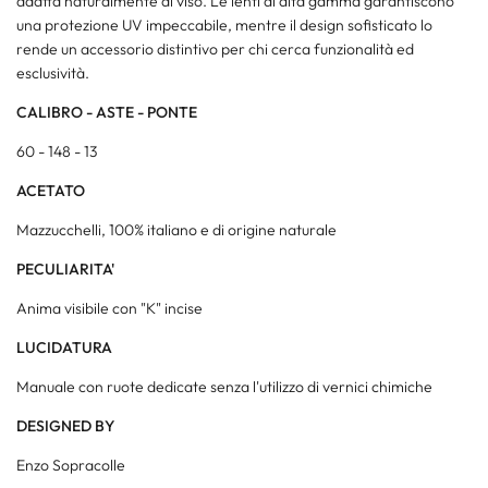
adatta naturalmente al viso. Le lenti di alta gamma garantiscono
una protezione UV impeccabile, mentre il design sofisticato lo
rende un accessorio distintivo per chi cerca funzionalità ed
esclusività.
CALIBRO - ASTE - PONTE
60 - 148 - 13
ACETATO
Mazzucchelli, 100% italiano e di origine naturale
PECULIARITA'
Anima visibile con "K" incise
LUCIDATURA
Manuale con ruote dedicate senza l'utilizzo di vernici chimiche
DESIGNED BY
Enzo Sopracolle