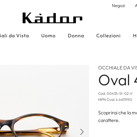
Negozi
A
ali da Vista
Uomo
Donna
Collezioni
H
OCCHIALE DA VI
Oval 
Cod.
00435-51-02-V
MPN
Oval 4 641199G
Scoprirai che la 
carattere.
Successivo