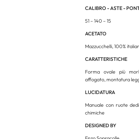
CALIBRO - ASTE - PON
51 – 140 – 15
ACETATO
Mazzucchelli, 100% italian
CARATTERISTICHE
Forma ovale più morb
affogato, montatura leg
LUCIDATURA
Manuale con ruote dedica
chimiche
DESIGNED BY
Enzo Sopracolle