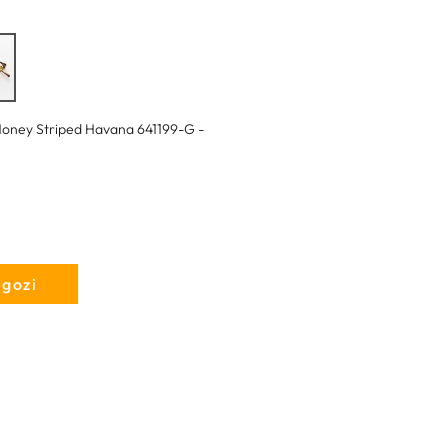
oney Striped Havana 641199-G -
egozi