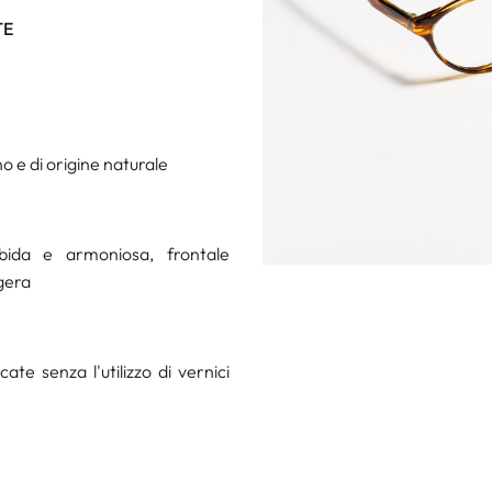
TE
o e di origine naturale
ida e armoniosa, frontale
gera
te senza l'utilizzo di vernici