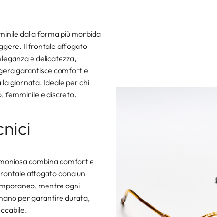
minile dalla forma più morbida
ggere. Il frontale affogato
eleganza e delicatezza,
gera garantisce comfort e
 la giornata. Ideale per chi
 femminile e discreto.
cnici
armoniosa combina comfort e
l frontale affogato dona un
temporaneo, mentre ogni
mano per garantire durata,
eccabile.