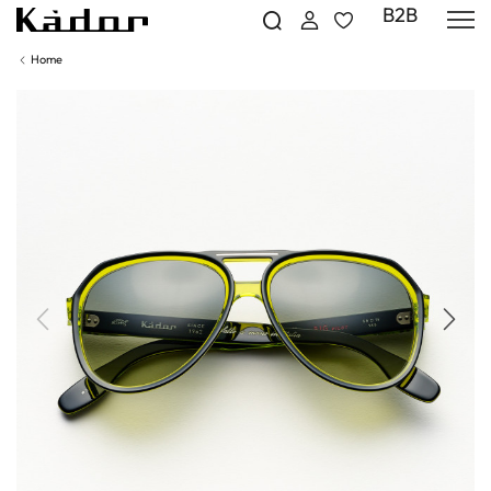
B2B
Home
Precedente
Succe