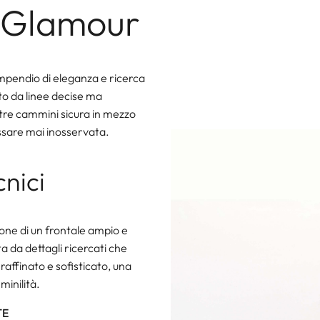
 Glamour
mpendio di eleganza e ricerca
ato da linee decise ma
tre cammini sicura in mezzo
assare mai inosservata.
cnici
ne di un frontale ampio e
ta da dettagli ricercati che
affinato e sofisticato, una
minilità.
TE