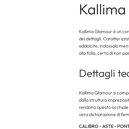
Kallima
Kallima Glamour è un co
dei dettagli. Caratterizz
addolcite, indossalo men
alla folla, certa di non p
Dettagli te
Kallima Glamour si compo
dalla struttura impreziosi
rendono questo occhiale r
vera dichiarazione di fem
CALIBRO - ASTE - PON