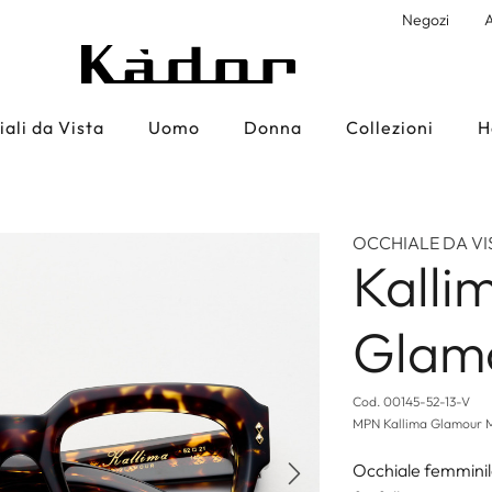
Negozi
A
ali da Vista
Uomo
Donna
Collezioni
H
OCCHIALE DA VI
Kalli
Glam
Cod.
00145-52-13-V
MPN
Kallima Glamour 
Occhiale femminile
Successivo