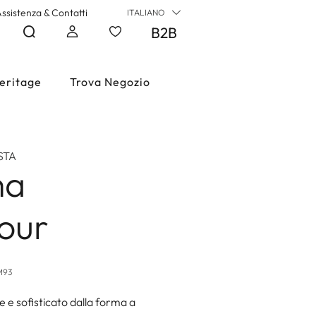
ssistenza & Contatti
ITALIANO
B2B
eritage
Trova Negozio
STA
ma
our
M93
 e sofisticato dalla forma a