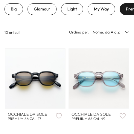
Big
Glamour
Light
My Way
Pre
Ordina per:
Nome: da A a Z
10 articoli
OCCHIALE DA SOLE
OCCHIALE DA SOLE
PREMIUM 66 CAL 47
PREMIUM 66 CAL 49